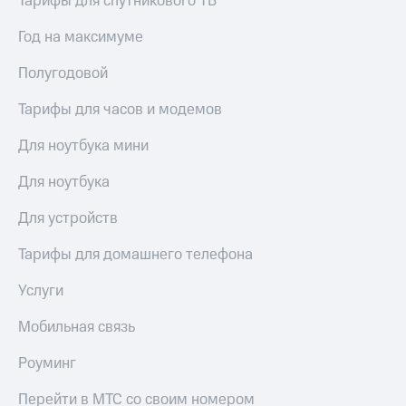
Тарифы для спутникового ТВ
Услуги
290 ₽/
мес
Год на максимуме
Акции
МТС
Полугодовой
Домашний
Premium
интернет
Тарифы для часов и модемов
Подписка
Домашнее
на гигабайты
Для ноутбука мини
ТВ
интернета,
фильмы,
Для ноутбука
Спутниковое
музыка
ТВ
и многое
Для устройств
другое
Домашний
Семейная
телефон
Тарифы для домашнего телефона
группа
Перейти
Услуги
Скидка
в МТС
на тарифы,
со своим
Мобильная связь
общие
номером
подписки
и услуги,
Роуминг
Поддержка
доступ
к геолокации
Перейти в МТС со своим номером