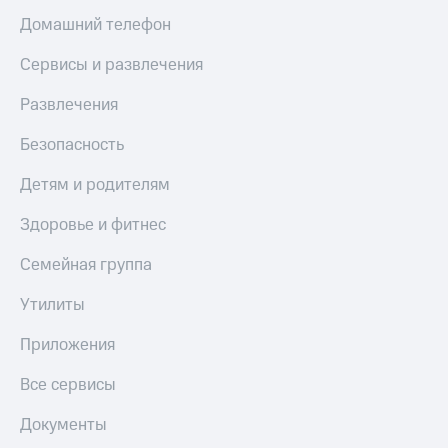
Live
и не
Домашний телефон
только
Гудок
Сервисы и развлечения
Безопасность
Мой
МТС
Развлечения
Финансы
Все
Детям
Безопасность
приложения
и родителям
Детям и родителям
Инвестиции
Здоровье
и фитнес
Здоровье и фитнес
Получайте
доход
Приложения
Семейная группа
онлайн
от МТС
Страхование
Утилиты
Акции
Покупка
Приложения
полисов
Приложения
онлайн
КИОН
Все сервисы
Скидка 30%
на связь
КИОН
Документы
Музыка
С картой