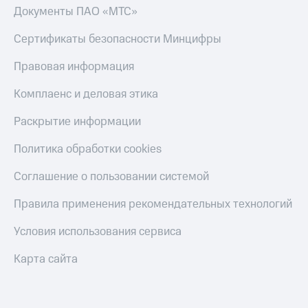
МТС
Документы ПАО «МТС»
КИОН
Деньги
Строки
МТС
Сертификаты безопасности Минцифры
Накопления
Live
Правовая информация
Откладывайте
Гудок
деньги
Комплаенс и деловая этика
и получайте
Мой
доход 15%
МТС
Раскрытие информации
Акции
Условия
Все
Политика обработки cookies
пополнения
приложения
Финансы
Соглашение о пользовании системой
Скидка
Инвестиции
30%
Правила применения рекомендательных технологий
на связь
Получайте
доход
Условия использования сервиса
онлайн
Тарифы
Страхование
RED,
Карта сайта
РИИЛ
Покупка
и МТС Супер
полисов
дешевле
онлайн
при оплате