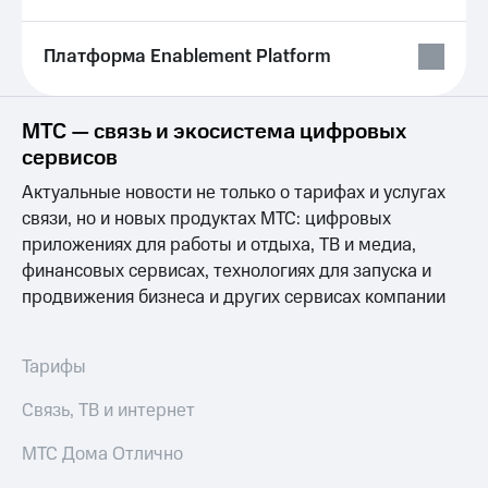
на связь
Платформа Enablement Platform
Роуминг
Тарифы
RED,
Семейная
РИИЛ
группа
и МТС
МТС — связь и экосистема цифровых
Супер
сервисов
Заказать
дешевле
SIM-
при
Актуальные новости не только о тарифах и услугах
карту
оплате
связи, но и новых продуктах МТС: цифровых
с карты
Оформить
приложениях для работы и отдыха, ТВ и медиа,
МТС
eSIM
Деньги
финансовых сервисах, технологиях для запуска и
продвижения бизнеса и других сервисах компании
SIM-
Выберите
карта
и подключите
для
ТВ
Тарифы
иностранцев
с выгодным
тарифом
Оформить
Связь, ТВ и интернет
чистый
Тарифы
номер
МТС Дома Отлично
Интернет,