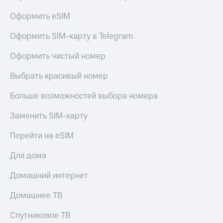
висы и подписки
Сертификаты
МТС
безопасности
Оформить eSIM
Premium
Всё
Оформить SIM-карту в Telegram
Подписка
под
на гигабайты
рукой
Оформить чистый номер
интернета,
в Мой МТС
фильмы,
Выбрать красивый номер
музыка
Посмотрите,
и многое
что
Больше возможностей выбора номера
другое
полезного
Семейная
есть
группа
Заменить SIM-карту
в нашем
приложении
Скидка
Перейти на eSIM
на тарифы,
КИОН
общие
Для дома
подписки
КИОН
и услуги,
Домашний интернет
Музыка
доступ
к геолокации
Домашнее ТВ
КИОН
Кино,
Строки
музыка,
Спутниковое ТВ
книги