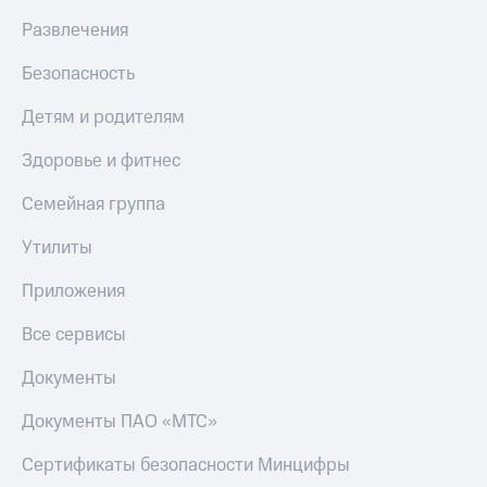
Live
и не
Развлечения
только
Гудок
Безопасность
Безопасность
Мой
МТС
Финансы
Детям и родителям
Все
Детям
Здоровье и фитнес
приложения
и родителям
Семейная группа
Инвестиции
Здоровье
и фитнес
Утилиты
Получайте
доход
Приложения
Приложения
онлайн
от МТС
Страхование
Все сервисы
Акции
Покупка
Документы
полисов
Приложения
онлайн
КИОН
Скидка 30%
Документы ПАО «МТС»
на связь
КИОН
Сертификаты безопасности Минцифры
Музыка
С картой