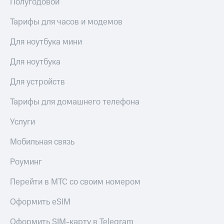
Полугодовой
Услуги
290 ₽/
мес
Тарифы для часов и модемов
Акции
МТС
Для ноутбука мини
Домашний
Premium
интернет
Для ноутбука
Подписка
Домашнее
на гигабайты
Для устройств
ТВ
интернета,
фильмы,
Спутниковое
Тарифы для домашнего телефона
музыка
ТВ
и многое
Услуги
другое
Домашний
Семейная
телефон
Мобильная связь
группа
Перейти
Скидка
Роуминг
в МТС
на тарифы,
со своим
общие
Перейти в МТС со своим номером
номером
подписки
и услуги,
Оформить eSIM
Поддержка
доступ
к геолокации
Оформить SIM-карту в Telegram