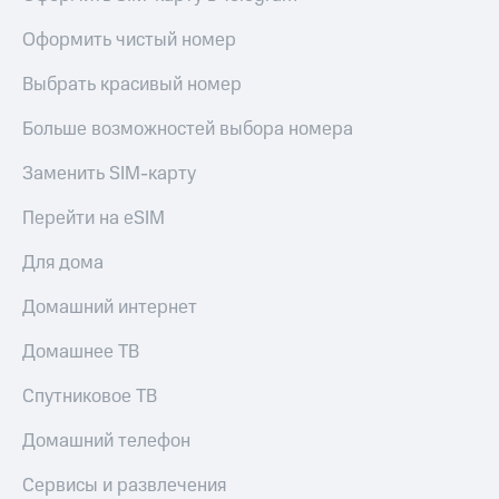
висы и подписки
Сертификаты
МТС
безопасности
Оформить чистый номер
Premium
Всё
Выбрать красивый номер
Подписка
под
на гигабайты
рукой
Больше возможностей выбора номера
интернета,
в Мой МТС
фильмы,
музыка
Заменить SIM-карту
Посмотрите,
и многое
что
другое
Перейти на eSIM
полезного
Семейная
есть
группа
Для дома
в нашем
приложении
Скидка
Домашний интернет
на тарифы,
КИОН
общие
Домашнее ТВ
подписки
КИОН
и услуги,
Спутниковое ТВ
Музыка
доступ
к геолокации
Домашний телефон
КИОН
Кино,
Строки
музыка,
Сервисы и развлечения
книги