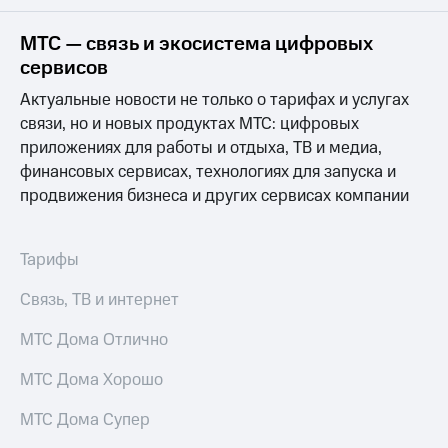
на связь
МТС — связь и экосистема цифровых
Роуминг
Тарифы
сервисов
RED,
Семейная
РИИЛ
Актуальные новости не только о тарифах и услугах
группа
и МТС
связи, но и новых продуктах МТС: цифровых
Супер
приложениях для работы и отдыха, ТВ и медиа,
Заказать
дешевле
SIM-
при
финансовых сервисах, технологиях для запуска и
карту
оплате
продвижения бизнеса и других сервисах компании
с карты
Оформить
МТС
eSIM
Деньги
Тарифы
SIM-
Выберите
Связь, ТВ и интернет
карта
и подключите
для
ТВ
иностранцев
МТС Дома Отлично
с выгодным
тарифом
Оформить
МТС Дома Хорошо
чистый
Тарифы
номер
МТС Дома Супер
Интернет,