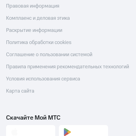
МТС
Правовая информация
КИОН
Деньги
Строки
МТС
Комплаенс и деловая этика
Накопления
Live
Раскрытие информации
Откладывайте
Гудок
деньги
Политика обработки cookies
и получайте
Мой
доход 15%
МТС
Соглашение о пользовании системой
Акции
Условия
Все
Правила применения рекомендательных технологий
пополнения
приложения
Финансы
Условия использования сервиса
Скидка
Инвестиции
30%
Карта сайта
на связь
Получайте
доход
онлайн
Тарифы
Страхование
RED,
РИИЛ
Скачайте Мой МТС
Покупка
и МТС Супер
полисов
дешевле
онлайн
при оплате