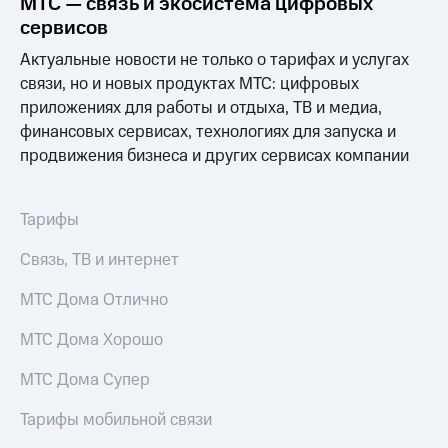
МТС — связь и экосистема цифровых
Выбрать
ТВ и телефон
красивый
для дома
сервисов
номер
Актуальные новости не только о тарифах и услугах
Услуги
Заменить
связи, но и новых продуктах МТС: цифровых
SIM-
Личный
приложениях для работы и отдыха, ТВ и медиа,
карту
кабинет
финансовых сервисах, технологиях для запуска и
интернета
продвижения бизнеса и других сервисах компании
Перейти
и
на
ТВ
eSIM
Личный
кабинет
Тарифы
Для дома
спутникового
Выберите
ТВ
Связь, ТВ и интернет
и подключите
Скачать
ТВ
приложение
МТС Дома Отлично
с выгодным
Мой
тарифом
МТС
МТС Дома Хорошо
Акции
Тарифы
МТС Дома Супер
Интернет,
ТВ и телефон
Видеонаблюдение
Тарифы мобильной связи
для дома
для дома