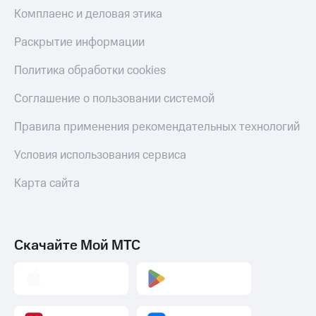
Скидка 30%
с карты
Комплаенс и деловая этика
на связь
МТС Деньги
Раскрытие информации
С картой
Обзоры
МТС
товаров
Политика обработки cookies
Деньги
МТС
Скидки
Соглашение о пользовании системой
Накопления
до 40%
на смартфоны
Правила применения рекомендательных технологий
Откладывайте
деньги
при
и получайте
Условия использования сервиса
покупке
доход 15%
со связью
Платежи
Карта сайта
МТС
и
переводы
Пополнить
Скачайте Мой МТС
номер
МТС
Настройки
автоплатежа