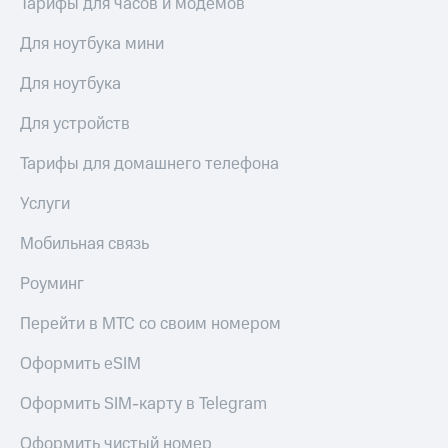
Тарифы для часов и модемов
висы и подписки
Сертификаты
МТС
безопасности
Premium
Для ноутбука мини
Всё
Подписка
Для ноутбука
под
на гигабайты
рукой
интернета,
Для устройств
в Мой МТС
фильмы,
музыка
Тарифы для домашнего телефона
Посмотрите,
и многое
что
другое
Услуги
полезного
Семейная
есть
группа
Мобильная связь
в нашем
приложении
Скидка
Роуминг
на тарифы,
КИОН
общие
Перейти в МТС со своим номером
подписки
КИОН
и услуги,
Музыка
Оформить eSIM
доступ
к геолокации
КИОН
Кино,
Оформить SIM-карту в Telegram
Строки
музыка,
книги
Оформить чистый номер