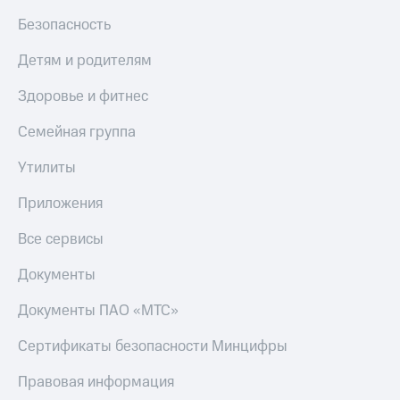
МТС
КИОН
Безопасность
Деньги
Строки
МТС
Детям и родителям
Накопления
Live
Здоровье и фитнес
Откладывайте
Гудок
деньги
и получайте
Семейная группа
Мой
доход 15%
МТС
Акции
Утилиты
Условия
Все
пополнения
Приложения
приложения
Финансы
Скидка
Все сервисы
Инвестиции
30%
на связь
Получайте
Документы
доход
онлайн
Тарифы
Документы ПАО «МТС»
Страхование
RED,
РИИЛ
Сертификаты безопасности Минцифры
Покупка
и МТС Супер
полисов
дешевле
Правовая информация
онлайн
при оплате