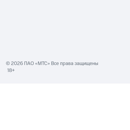
Смартфоны
Наушники
и
колонки
Умные
часы
и
трекеры
Умный
© 2026 ПАО «МТС» Все права защищены
дом
18+
Планшеты
Акции
и
скидки
Все
товары