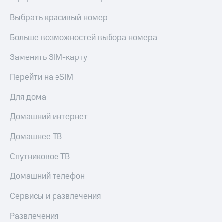
Live
и не
только
Выбрать красивый номер
Гудок
Безопасность
Больше возможностей выбора номера
Мой
МТС
Финансы
Заменить SIM-карту
Все
Детям
Перейти на eSIM
приложения
и родителям
Для дома
Инвестиции
Здоровье
и фитнес
Получайте
Домашний интернет
доход
Приложения
онлайн
Домашнее ТВ
от МТС
Страхование
Акции
Спутниковое ТВ
Покупка
полисов
Приложения
Домашний телефон
онлайн
КИОН
Скидка 30%
Сервисы и развлечения
на связь
КИОН
Музыка
Развлечения
С картой