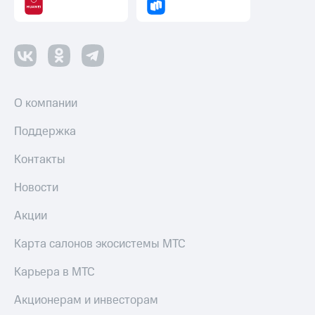
Пополнить
номер
другого
оператора
Оплата
интернета
О компании
и
ТВ
Поддержка
Переводы
Контакты
с
телефона
на карту
Новости
МТС Pay
Акции
Оплата
Карта салонов экосистемы МТС
по QR-
коду
Карьера в МТС
за границей
Акционерам и инвесторам
тернет-магазин