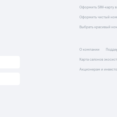
Оформить SIM-карту в
Оформить чистый но
Выбрать красивый но
О компании
Подде
Карта салонов экоси
Акционерам и инвест