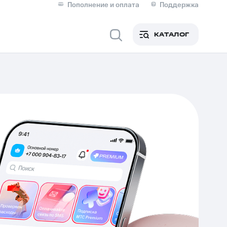
Пополнение и оплата
Поддержка
Скидка 30% на связь
Личные кабинеты
КАТАЛОГ
Мобильная связь
IM-карта для иностранцев
M
Для дома
ерейти в МТС со своим
ой МТС
Сервисы и подписки
фитнес
Приложения от МТС