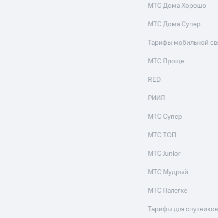
МТС Дома Хорошо
ле при оплате с карты МТС Деньги
МТС Дома Супер
Тарифы мобильной св
МТС Проще
RED
РИИЛ
МТС Супер
МТС ТОП
МТС Junior
МТС Мудрый
МТС Налегке
Тарифы для спутников