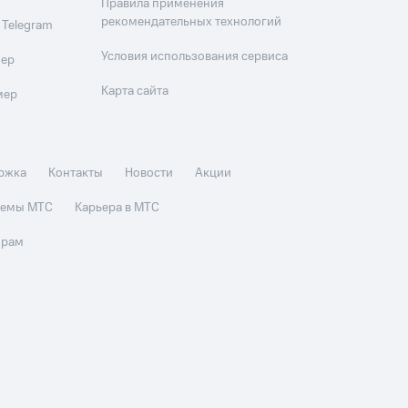
Правила применения
рекомендательных технологий
 Telegram
Условия использования сервиса
мер
Карта сайта
мер
ржка
Контакты
Новости
Акции
стемы МТС
Карьера в МТС
орам