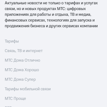
Актуальные новости не только о тарифах и услугах
МТС
связи, но и новых продуктах МТС: цифровых
о технологиях
приложениях для работы и отдыха, ТВ и медиа,
финансовых сервисах, технологиях для запуска и
Достижения
продвижения бизнеса и других сервисах компании
Интервью
Финансовая
Тарифы
отчетность
Связь, ТВ и интернет
Контакты
МТС Дома Отлично
Пригласить
спикера
МТС Дома Хорошо
м и акционерам
МТС Дома Супер
Корпоративное
управление
Тарифы мобильной связи
Корпоративный
МТС Проще
секретарь
Раскрытие