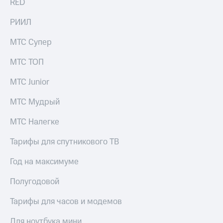
RED
информации
Информация
акционерам
РИИЛ
Документы
ПАО
МТС Супер
"МТС"
Собрания
МТС ТОП
акционеров
Личный
МТС Junior
кабинет
акционера
МТС Мудрый
Акционерный
капитал
МТС Налегке
Контроль
и
Тарифы для спутникового ТВ
аудит
Рынок
Год на максимуме
акций
Полугодовой
Описание
Программа
приобретения
Тарифы для часов и модемов
Порядок
выкупа
Для ноутбука мини