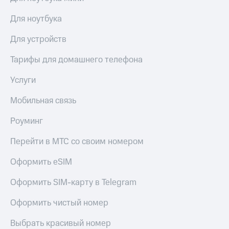
акций
Дивиденды
Для ноутбука
Рынок
облигаций
Для устройств
Описание
Тарифы для домашнего телефона
Еврооблигации-2023
Уведомление
Услуги
о
погашении
Мобильная связь
именных
облигаций
Роуминг
Другое
Перейти в МТС со своим номером
Регистратор
Реквизиты
Оформить eSIM
Контакты
йчивое развитие
Оформить SIM-карту в Telegram
и деловая этика
На главную
Оформить чистый номер
Выбрать красивый номер